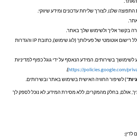
האתר.
וצה שלנו, לצורך שליחת עדכונים ומידע שיווקי.
תר.
רה בקשר אליך ולשימוש שלך באתר.
מידע טכני על השימוש בשירותים שלנו ובאתר, כולל רישום אוטומטי של פעילותך (לוג שימוש), כתובת IP והגדרות
סף באמצעות Google Analytics בנוגע לשימושך בשירותים. המידע הנאסף על ידי גוגל כפוף למדיניות
).
https://policies.google.com/priv
יות
") לשיפור החוויה האישית בשימוש באתר ובשירותים.
יך, אולם, בחלק מהמקרים, ללא מסירת המידע, לא נוכל לספק לך
לדין: