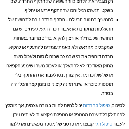
רק מגביר את הלחצים וההשפעה של התקף החרדה. שבו
בשקט, תנשמו רגיל וחכו שההתקף יירגע או יחלוף.
להמשיך בתזונה הרגילה – התקף חרדה גורם לתחושה של
התעלפות מתקרבת או איבוד הכרה רגעי. לעיתים יש גם
תחושה של בחילה או רצון להקיא. בד"כ מדובר באותות
שמקבלים מהראש ולא באמת עומדים להתעלף או להקיא.
חרדה דוחפת את מי שבמצב שכזה לנסות ולאכול משהו
מתוק מאוד כדי לא להתעלף או לאכול משהו שימנע הקפאה
או שלשול וכדומה. אין צורך. נסו לעבור את ההתקף בלי
תוספות סוכר או שינוי תזונה קיצוניים בזמן קצר והכל יהיה
בסדר.
לסיכום,
טיפול בחרדות
יכול להיות להיות בצורה עצמית, אך מומלץ
לפנות לקבלת עזרה ממטפל או מטפלת מקצועית. לעיתים ניתן
לעבור
טיפול זוגי
, קבוצתי או פרטני של מספר מפגשים ואז ללמוד