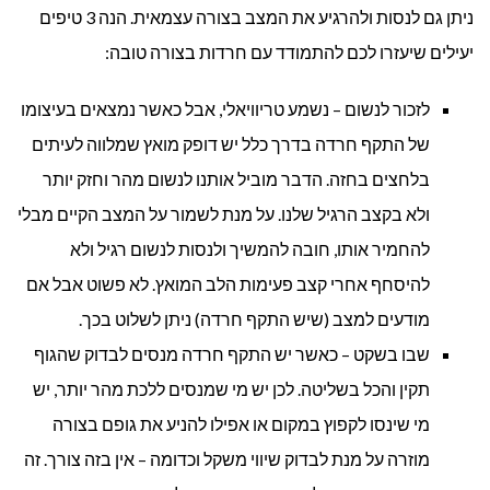
ניתן גם לנסות ולהרגיע את המצב בצורה עצמאית. הנה 3 טיפים
יעילים שיעזרו לכם להתמודד עם חרדות בצורה טובה:
לזכור לנשום – נשמע טריוויאלי, אבל כאשר נמצאים בעיצומו
של התקף חרדה בדרך כלל יש דופק מואץ שמלווה לעיתים
בלחצים בחזה. הדבר מוביל אותנו לנשום מהר וחזק יותר
ולא בקצב הרגיל שלנו. על מנת לשמור על המצב הקיים מבלי
להחמיר אותו, חובה להמשיך ולנסות לנשום רגיל ולא
להיסחף אחרי קצב פעימות הלב המואץ. לא פשוט אבל אם
מודעים למצב (שיש התקף חרדה) ניתן לשלוט בכך.
שבו בשקט – כאשר יש התקף חרדה מנסים לבדוק שהגוף
תקין והכל בשליטה. לכן יש מי שמנסים ללכת מהר יותר, יש
מי שינסו לקפוץ במקום או אפילו להניע את גופם בצורה
מוזרה על מנת לבדוק שיווי משקל וכדומה – אין בזה צורך. זה