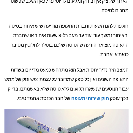
הארוך של צ'ק אין ובידוק ומגיעים לדיוטי פרי. כאן השלב שפשוט
מחכים לטיסה.
חולפות להם השעות וחברת התעופה מודיעה שיש איחור בטיסה
והאיחור נמשך עוד ועוד עד מעב רל-8 שעות איחור או שחברת
התעופה מוציאה הודעה שהטיסה שלכם בוטלה לחלוטין מסיבה
כזאת או אחרת.
המצב הזה נדיר יחסית אבל הוא מתרחש כמעט מדי יום בשדות
התעופה השונים ואין כל ספק שמדובר על עגמת נפש ונזק של ממש
עבור הנוסעים שנשארו תקועים ללא טיסה שלא באשמתם. בדיוק
בכך עוסק
חוק שירותי תעופה
של חבר הכנסת אחמד טיבי.