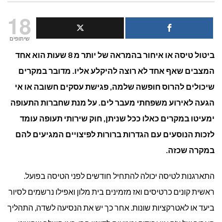
איך
18
לקבל
שיתופים
ביטול טיסה או איחור בהמראה של יותר מ 8 שעות הוא אחד
פיצוי
המצבים שאף אחד לא רוצה להיקלע אליו. מדובר במקרים
על
שיכולים להרוס חופשה שלמה, פגישת עסקים חשובה או אי
ביטול
הגעה לאירוע משפחתי מעבר לים. על מנת שחברות התעופה
ימעיטו במקרים כאלו ככל שניתן, חוק שירותי תעופה עומד
טיסה?
לזכות הנוסעים עם הגדרות ברורות לפיצויים המגיעים להם
במקרה שכזה.
התארגנות לטיסה יכולה להתחיל חודשים לפני הטיסה בפועל.
ראשית קונים כרטיסים ואז מזמינים בית מלון ואפילו נרשמים לסיור
ביעד או לאטרקציות שונות. אחר כך יש את הנסיעה לשדה, התהליך