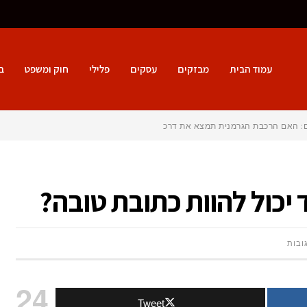
עמוד הבית
מבזקים
עסקים
פלילי
חוק ומשפט
ב
ם: האם הרכבת הגרמנית תמצא את דרכה חזרה ל
יכול להוות כתובת טובה?
על
ובות
מתי
24
Tweet
חוקר