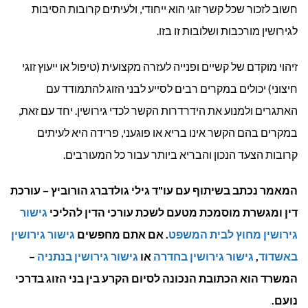
חשוב לזכור שכל קשר זוגי הוא ייחודי, ולעיתים קרובות הסיבות
לגירושין מורכבות ושלובות זו בזו.
זיהוי מוקדם של קשיים ופנייה לעזרה מקצועית (טיפול או ייעוץ זוגי
חיצוני) יכולים במקרים רבים לסייע לבני הזוג להתמודד עם
האתגרים ולמנוע את הידרדרות הקשר לכדי גירושין. יחד עם זאת,
במקרים בהם הקשר אינו בריא או פוגעני, פרידה היא לעיתים
קרובות הצעד הנכון והבריא ביותר עבור כל המעורבים.
המאמר נכתב בשיתוף עם עו"ד גילי גולדברג הורוביץ – עורכת
דין ומגשרת מוסמכת מטעם לשכת עורכי הדין להליכי
גישור
גירושין מחוץ לבית המשפט
. אם אתם מחפשים
גישור גירושין
באשדוד
,
גישור גירושין בחדרה
או
גישור גירושין בנתניה
–
המשרד הוא הכתובת הנכונה לסיום הקרע בין בני הזוג בדרכי
נועם.