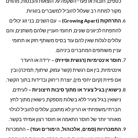
כספים, חובות או פערי השקפה על הוצאות והכנסות, מהווים
מקור למתח רב שעלול להוביל למשברים בזוגיות.
התרחקות (
Growing Apart
) –
עם השנים, בני זוג יכולים
להתפתח לכיוונים שונים, תחומי העניין שלהם משתנים, והם
עלולים לגלות שאין להם עוד בסיס משותף חזק או תחומי
עניין משותפים המחברים ביניהם.
חוסר אינטימיות (רגשית ופיזית) –
ירידה או היעדר
אינטימיות, בין אם רגשית (קשר עמוק, שיתוף, תמיכה) ובין
אם פיזית (קיום יחסי מין), יוצרת ריחוק ובדידות בתוך הקשר.
נישואין בגיל צעיר או מתוך סיבות חיצוניות –
לעיתים,
נישואין בגיל צעיר ללא בשלות מספקת, נישואין מתוך לחץ
חברתי/משפחתי או הריון לא מתוכנן, עלולים להוביל לגילוי
מאוחר יותר של חוסר התאמה או חוסר רצון אמיתי בקשר.
התמכרויות (סמים, אלכוהול, הימורים ועוד) –
התמכרות