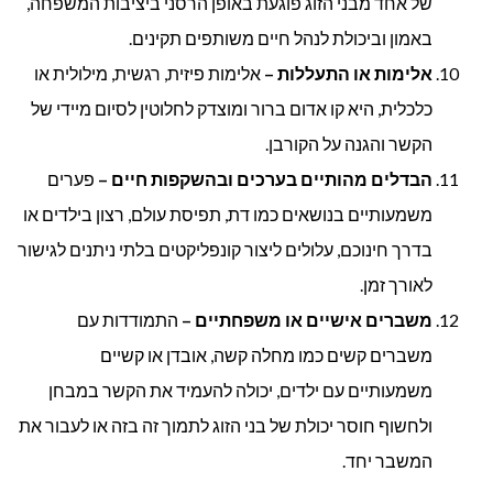
של אחד מבני הזוג פוגעת באופן הרסני ביציבות המשפחה,
באמון וביכולת לנהל חיים משותפים תקינים.
אלימות או התעללות –
אלימות פיזית, רגשית, מילולית או
כלכלית, היא קו אדום ברור ומוצדק לחלוטין לסיום מיידי של
הקשר והגנה על הקורבן.
הבדלים מהותיים בערכים ובהשקפות חיים –
פערים
משמעותיים בנושאים כמו דת, תפיסת עולם, רצון בילדים או
בדרך חינוכם, עלולים ליצור קונפליקטים בלתי ניתנים לגישור
לאורך זמן.
משברים אישיים או משפחתיים –
התמודדות עם
משברים קשים כמו מחלה קשה, אובדן או קשיים
משמעותיים עם ילדים, יכולה להעמיד את הקשר במבחן
ולחשוף חוסר יכולת של בני הזוג לתמוך זה בזה או לעבור את
המשבר יחד.