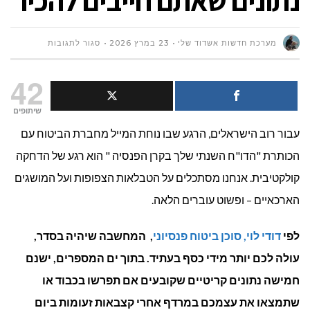
נתונים שאתם חייבים להכיר
על
מערכת חדשות אשדוד שלי
23 במרץ 2026
סגור לתגובות
איך
42
לבדוק
שיתופים
עבור רוב הישראלים, הרגע שבו נוחת המייל מחברת הביטוח עם
את
הכותרת "הדו"ח השנתי שלך בקרן הפנסיה " הוא רגע של הדחקה
הדו"ח
קולקטיבית. אנחנו מסתכלים על הטבלאות הצפופות ועל המושגים
השנתי
הארכאיים – ופשוט עוברים הלאה.
של
לפי
דודי לוי, סוכן ביטוח פנסיוני
, המחשבה שיהיה בסדר,
קרן
עולה לכם יותר מידי כסף בעתיד. בתוך ים המספרים, ישנם
חמישה נתונים קריטיים שקובעים אם תפרשו בכבוד או
הפנסיה?
שתמצאו את עצמכם במרדף אחרי קצבאות זעומות ביום