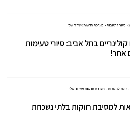
&
LOKI
של
על
סגור לתגובות
מערכת חדשות אשדוד שלי
NORSE
סיורים קולינריים בתל
SPIRITS
 קולינריים בתל אביב: סיורי טעימות
אביב:
 אחר!
סיורי
טעימות
מעולם
אחר!
על
סגור לתגובות
מערכת חדשות אשדוד שלי
5 סדנאות למסיבת
רווקות
בלתי
נשכחת