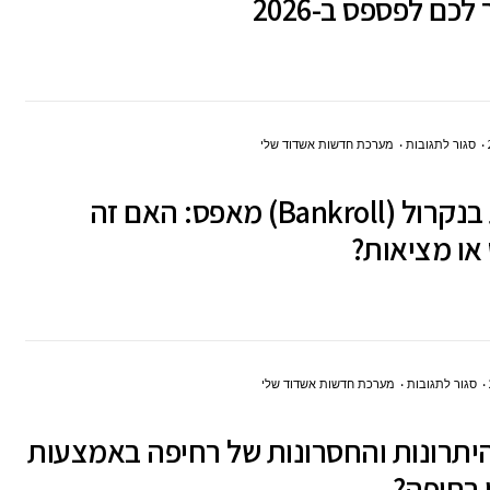
כם לפספס ב-2026
לאדרנלין:
4
סיורי
חובה
על
סגור לתגובות
מערכת חדשות אשדוד שלי
ביפן
לבנות
שאסור
לבנות בנקרול (Bankroll) מאפס: האם זה
בנקרול
לכם
או מציאות?
(BANKROLL)
לפספס
מאפס:
ב-2026
האם
זה
מיתוס
על
סגור לתגובות
מערכת חדשות אשדוד שלי
או
מהם
מציאות?
יתרונות והחסרונות של רחיפה באמצעות
היתרונות
 רחיפה?
והחסרונות