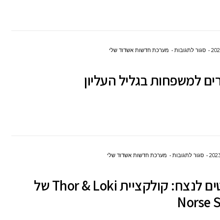
הסרת
שיער
בלייזר?
על
סגור לתגובות
מערכת חדשות אשדוד שלי
6
צימרים
למשפחות
בגליל
העליון
על
סגור לתגובות
מערכת חדשות אשדוד שלי
תכשיטים
תכשיטים לנצח: קולקציית Thor & Loki של
לנצח:
Norse S
קולקציית
THOR