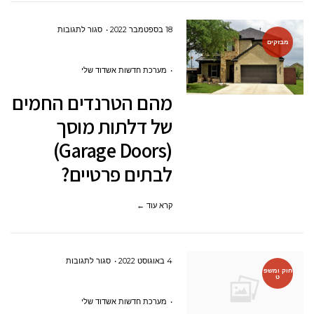
על
18 בספטמבר 2022
סגור לתגובות
מבזקים
מהם
הטרנדים
מערכת חדשות אשדוד שלי
החמים
מהם הטרנדים החמים
של
של דלתות מוסך
דלתות
(Garage Doors)
מוסך
לבתים פרטיים?
(GARAGE
DOORS)
קרא עוד ←
לבתים
פרטיים?
על
4 באוגוסט 2022
סגור לתגובות
חוק ומשפ
ט
כיצד
לקבל
מערכת חדשות אשדוד שלי