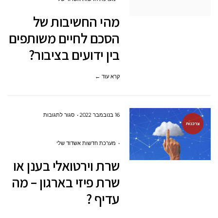
של
מהי החשיבות של
הסכם
הסכם לחיים משותפים
לחיים
בין ידועים בציבור?
משותפים
בין
קרא עוד ←
ידועים
בציבור?
על
16 בנובמבר 2022
סגור לתגובות
צרכנות
שרת
וירטואלי
מערכת חדשות אשדוד שלי
בענן
שרת וירטואלי בענן או
או
שרת פיזי בארגון – מה
שרת
עדיף ?
פיזי
בארגון