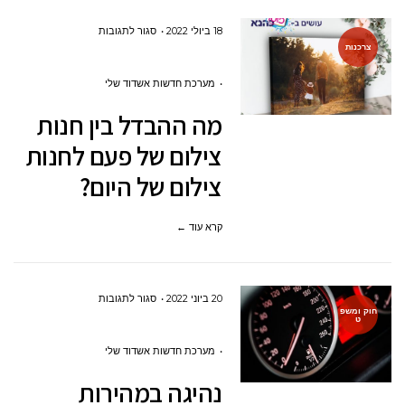
על
18 ביולי 2022
סגור לתגובות
צרכנות
מה
ההבדל
מערכת חדשות אשדוד שלי
בין
מה ההבדל בין חנות
חנות
צילום של פעם לחנות
צילום
צילום של היום?
של
פעם
קרא עוד ←
לחנות
צילום
של
על
20 ביוני 2022
סגור לתגובות
היום?
חוק ומשפ
ט
נהיגה
במהירות
מערכת חדשות אשדוד שלי
מופרזת
נהיגה במהירות