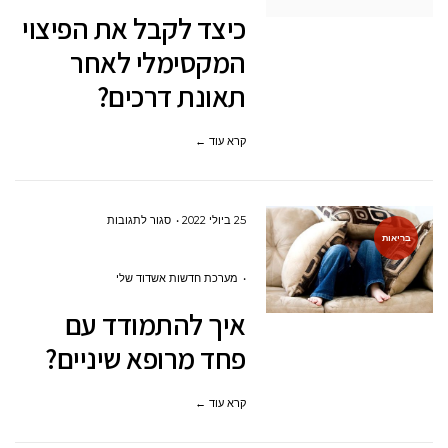
את
כיצד לקבל את הפיצוי
הפיצוי
המקסימלי לאחר
המקסימלי
תאונת דרכים?
לאחר
תאונת
קרא עוד ←
דרכים?
על
25 ביולי 2022
סגור לתגובות
בריאות
איך
להתמודד
מערכת חדשות אשדוד שלי
עם
איך להתמודד עם
פחד
פחד מרופא שיניים?
מרופא
שיניים?
קרא עוד ←