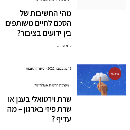
של
מהי החשיבות של
הסכם
הסכם לחיים משותפים
לחיים
בין ידועים בציבור?
משותפים
בין
קרא עוד ←
ידועים
בציבור?
על
16 בנובמבר 2022
סגור לתגובות
צרכנות
שרת
וירטואלי
מערכת חדשות אשדוד שלי
בענן
שרת וירטואלי בענן או
או
שרת פיזי בארגון – מה
שרת
עדיף ?
פיזי
בארגון