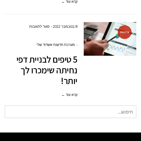
קרא עוד ←
–
מה
עדיף
על
8 בנובמבר 2022
סגור לתגובות
?
צרכנות
5
טיפים
מערכת חדשות אשדוד שלי
לבניית
5 טיפים לבניית דפי
דפי
נחיתה שימכרו לך
נחיתה
יותר!
שימכרו
לך
קרא עוד ←
יותר!
חיפוש
עבור: