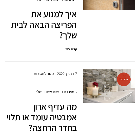
את
איך למנוע את
הפריצה
הפריצה הבאה לבית
הבאה
שלך?
לבית
שלך?
קרא עוד ←
על
7 במרץ 2022
סגור לתגובות
צרכנות
מה
עדיף
מערכת חדשות אשדוד שלי
ארון
מה עדיף ארון
אמבטיה
אמבטיה עומד או תלוי
עומד
בחדר הרחצה?
או
תלוי